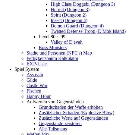
High Class Doggebi (Dungeon 3)
Hermit (Dungeon 3)
Spirit (Dungeon 2)
Insect (Dungeon 4)
Demon Guard (Dungeon 4)
Twisted Defense Troop (E-Mok Island)
Level 80 ~ 99
Valley of D'evah
Boss Monsters
Städte und Personen (NPC's) Map
Fertigkeitsbaum Kalkulator
EXP-Liste
Spiel System
Assassin
Gilde
Castle War
Fischen
Happy Hour
Aufwerten von Gegenständen
Grundschaden der Waffe erhöhen
Zusätzlicher Schaden (Explosive Blow)
Zusätzliche Werte auf Gegenständen
Gegenstände zerstören
Alle Talismans
Waffen Mix