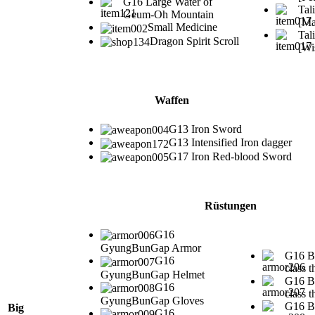
G16 Large Water of
Tal
Geum-Oh Mountain
[Ma
Small Medicine
Tal
Dragon Spirit Scroll
[Wi
Waffen
G13 Iron Sword
G13 Intensified Iron dagger
G17 Iron Red-blood Sword
Rüstungen
G16
GyungBunGap Armor
G16 B
G16
class t
GyungBunGap Helmet
G16 B
G16
class t
GyungBunGap Gloves
G16 B
Big
G16