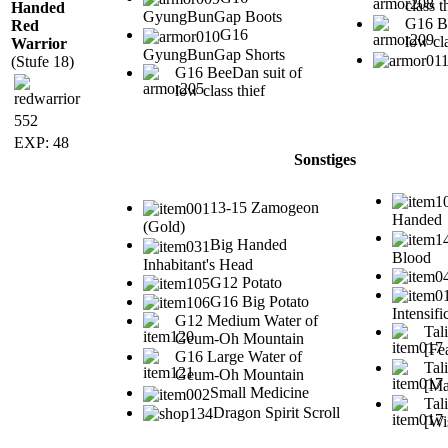
class t
Handed
GyungBunGap Boots
G16 Be
Red
G16
low cla
Warrior
GyungBunGap Shorts
(Stufe 18)
G16 BeeDan suit of
low class thief
552
EXP: 48
Sonstiges
13-15 Zamogeon
Handed
(Gold)
Big Handed
Blood
Inhabitant's Head
G12 Potato
G16 Big Potato
Intensifi
G12 Medium Water of
Tal
Geum-Oh Mountain
[Fe
G16 Large Water of
Tal
Geum-Oh Mountain
[Ma
Small Medicine
Tal
Dragon Spirit Scroll
[Wi