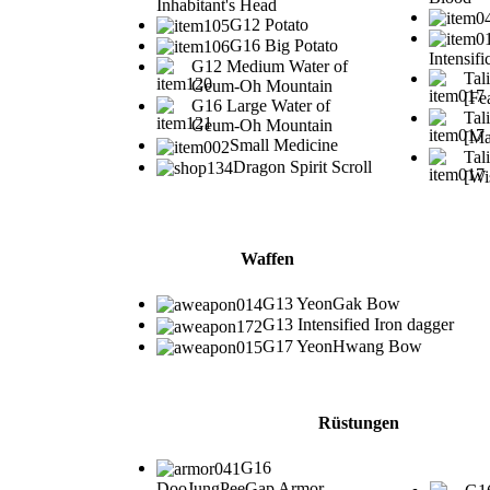
Inhabitant's Head
G12 Potato
G16 Big Potato
Intensifi
G12 Medium Water of
Tal
Geum-Oh Mountain
[Fe
G16 Large Water of
Tal
Geum-Oh Mountain
[Ma
Small Medicine
Tal
Dragon Spirit Scroll
[Wi
Waffen
G13 YeonGak Bow
G13 Intensified Iron dagger
G17 YeonHwang Bow
Rüstungen
G16
DooJungPeeGap Armor