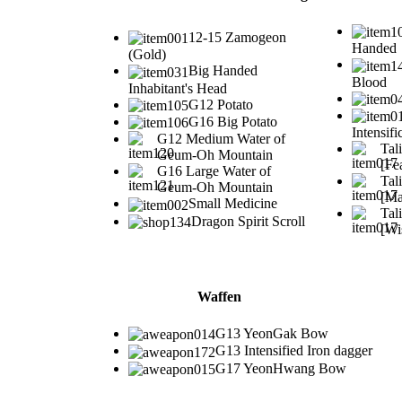
12-15 Zamogeon
Handed
(Gold)
Big Handed
Blood
Inhabitant's Head
G12 Potato
G16 Big Potato
Intensifi
G12 Medium Water of
Tal
Geum-Oh Mountain
[Fe
G16 Large Water of
Tal
Geum-Oh Mountain
[Ma
Small Medicine
Tal
Dragon Spirit Scroll
[Wi
Waffen
G13 YeonGak Bow
G13 Intensified Iron dagger
G17 YeonHwang Bow