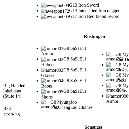
G13 Iron Sword
G13 Intensified Iron dagger
G17 Iron Red-blood Sword
Rüstungen
G8 SaSaEul
Armor
G8 My
G8 SaSaEul
Hair D
Helmet
G8 My
G8 SaSaEul
Gloves
G8 My
Gloves
Boots
G8 SaSaEul
G8 My
Big Handed
Boots
Shorts
Inhabitant
G8 SaSaEul
(Stufe 14)
Shorts
Armor
G8 MyungJoo
HakChangEau Clothes
434
EXP: 35
Sonstiges