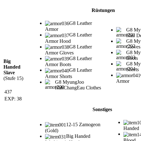
Rüstungen
G8 Leather
Armor
G8 My
G8 Leather
Hair D
Armor Hood
G8 My
G8 Leather
Gloves
G8 My
Armor Gloves
Boots
G8 Leather
Big
G8 My
Armor Boots
Handed
Shorts
G8 Leather
Slave
Armor Shorts
(Stufe 15)
Armor
G8 MyungJoo
HakChangEau Clothes
437
EXP: 38
Sonstiges
12-15 Zamogeon
Handed
(Gold)
Big Handed
Blood