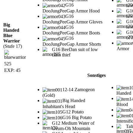
G1
G16
low
DooJungPeeGap Armor Hood
G16
G16
low
G16
DooJungPeeGap Armor Gloves
Big
low
G16
Handed
G16
DooJungPeeGap Armor Boots
Blue
of 
G16
Warrior
DooJungPeeGap Armor Shorts
(Stufe 17)
Armor
G16 BeeDan suit of low
class thief
525
EXP: 45
Sonstiges
12-14 Zamogeon
Handed
(Gold)
Big Handed
Blood
Inhabitant's Head
G12 Potato
G16 Big Potato
Intensifi
G12 Medium Water of
Tal
Geum-Oh Mountain
[Fe